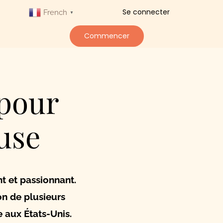
Se connecter
French
▼
Commencer
 pour
use
nt et passionnant.
on de plusieurs
 aux États-Unis.