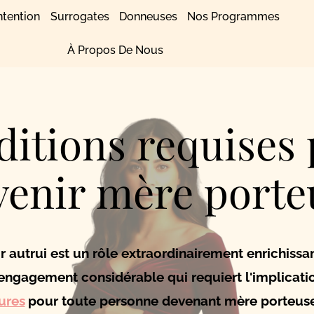
ntention
Surrogates
Donneuses
Nos Programmes
À Propos De Nous
itions requises
venir mère porte
 autrui est un rôle extraordinairement enrichissa
 engagement considérable qui requiert l'implicati
ures
pour toute personne devenant mère porteuse