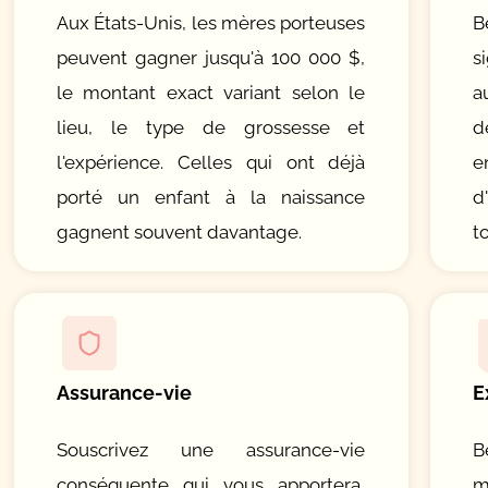
Aux États-Unis, les mères porteuses
B
peuvent gagner jusqu'à 100 000 $,
s
le montant exact variant selon le
a
lieu, le type de grossesse et
d
l'expérience. Celles qui ont déjà
e
porté un enfant à la naissance
d
gagnent souvent davantage.
t
Assurance-vie
E
Souscrivez une assurance-vie
B
conséquente qui vous apportera,
m