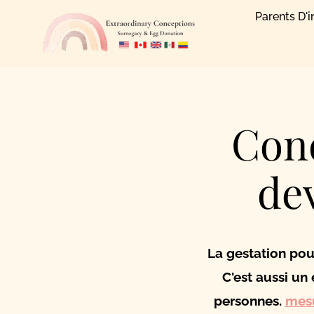
Passer
Parents D'i
au
contenu
Cond
de
La gestation pour
C'est aussi un
personnes.
mes